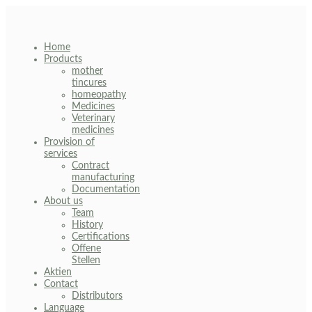
Skip
to
content
Home
Products
mother
tincures
homeopathy
Medicines
Veterinary
medicines
Provision of
services
Contract
manufacturing
Documentation
About us
Team
History
Certifications
Offene
Stellen
Aktien
Contact
Distributors
Language