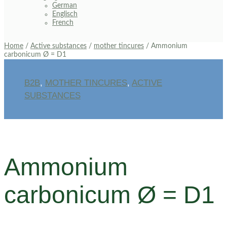
German
Englisch
French
Home
/
Active substances
/
mother tincures
/ Ammonium
carbonicum Ø = D1
B2B
,
MOTHER TINCURES
,
ACTIVE
SUBSTANCES
Ammonium
carbonicum Ø = D1