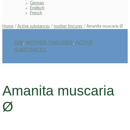
German
Englisch
French
Home
/
Active substances
/
mother tincures
/ Amanita muscaria Ø
B2B
,
MOTHER TINCURES
,
ACTIVE
SUBSTANCES
Amanita muscaria
Ø