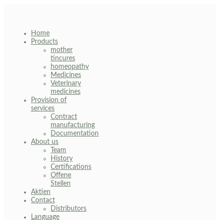
Skip
to
content
Home
Products
mother
tincures
homeopathy
Medicines
Veterinary
medicines
Provision of
services
Contract
manufacturing
Documentation
About us
Team
History
Certifications
Offene
Stellen
Aktien
Contact
Distributors
Language